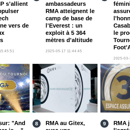
P s’allient
ambassadeurs
fémin
opulser
RMA atteignent le
assur
Tech
camp de base de
l'hon
ne vers de
l’Everest : un
Casab
ux
exploit à 5 364
le pr
s
mètres d’altitude
Tourn
Foot'
15:45:51
2025-05-17 11:44:45
2025-03-
sur: "And
RMA au Gitex,
RMA jo