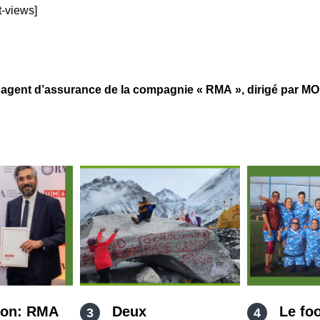
t-views]
 d’assurance de la compagnie « RMA », dirigé par MOUH
ion: RMA
Deux
Le foo