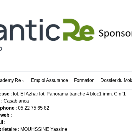
SURANCE MOUHSSINE ASSUR
ademy Re
Emploi Assurance
Formation
Dossier du Moi
esse
: lot. El Azhar lot. Panorama tranche 4 bloc1 imm. C n°1
: Casablanca
éphone
: 05 22 75 65 82
 web
:
il
:
rietaire
: MOUHSSINE Yassine