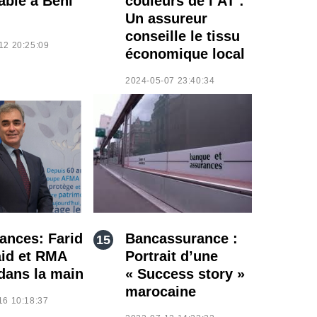
able à Beni
couleurs de l’AT :
Un assureur
conseille le tissu
12 20:25:09
économique local
2024-05-07 23:40:34
ances: Farid
Bancassurance :
id et RMA
Portrait d’une
dans la main
« Success story »
marocaine
16 10:18:37