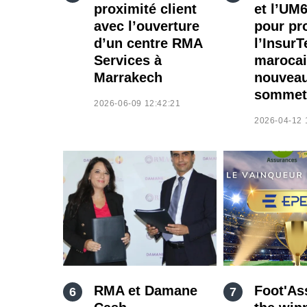
proximité client
et l’UM6
avec l’ouverture
pour pr
d’un centre RMA
l’Insur
Services à
marocai
Marrakech
nouvea
sommet
2026-06-09 12:42:21
2026-04-12 
RMA et Damane
Foot'As