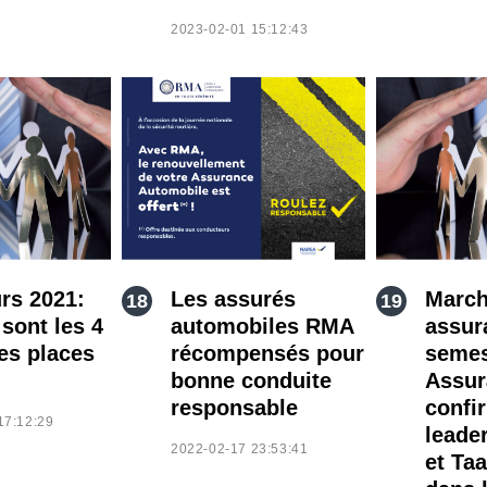
2023-02-01 15:12:43
rs 2021:
Les assurés
March
sont les 4
automobiles RMA
assur
es places
récompensés pour
semes
bonne conduite
Assur
responsable
confi
17:12:29
leade
2022-02-17 23:53:41
et Ta