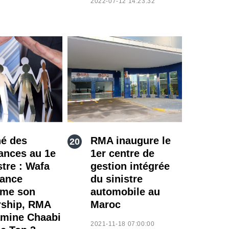
2022-07-12 14:23:32
é des
RMA inaugure le
ances au 1e
1er centre de
tre : Wafa
gestion intégrée
ance
du sinistre
rme son
automobile au
rship, RMA
Maroc
amine Chaabi
2021-11-18 07:00:00