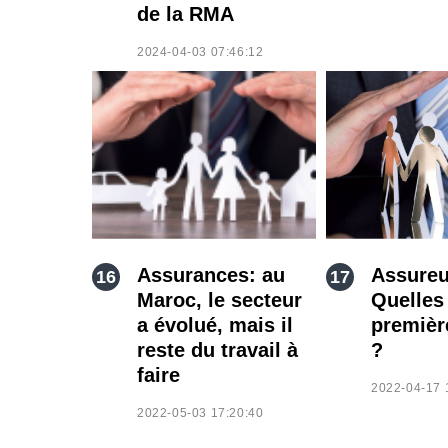
de la RMA
2024-04-03 07:46:12
Assurances: au
Assureu
Maroc, le secteur
Quelles 
a évolué, mais il
premièr
reste du travail à
?
faire
2022-04-17 
2022-05-03 17:20:40