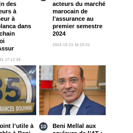
in des
acteurs du marché
eurs à
marocain de
neur à
l'assurance au
lanca dans
premier semestre
ochain
2024
oi
2024-10-13 16:20:32
Assur
31 17:12:38
int l’utile à
Beni Mellal aux