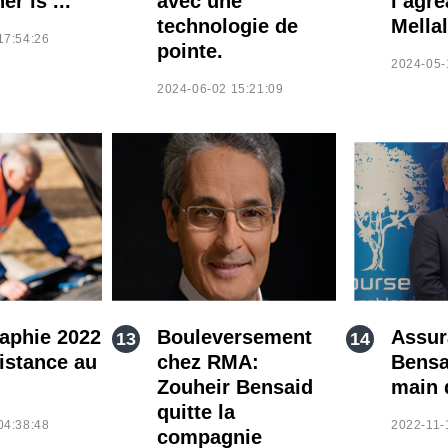
er is ..."
avec une
l’agré
technologie de
Mellal
17:54:26
pointe.
2024-05-
2024-06-02 15:21:09
aphie 2022
Bouleversement
Assur
sistance au
chez RMA:
Bensa
Zouheir Bensaid
main 
quitte la
04:38:48
2022-11-
compagnie