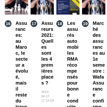
Assu
Assu
Les
Marc
ranc
reurs
assu
hé
es:
2021:
rés
des
au
Quell
auto
assu
Maro
es
mobi
ranc
c, le
sont
les
es au
secte
les 4
RMA
1e
ur a
prem
réco
seme
évolu
ières
mpe
stre :
é,
place
nsés
Wafa
mais
s ?
pour
Assu
il
bonn
ranc
2022-
reste
e
e
04-17
du
cond
confi
17:12:29
trava
uite
rme