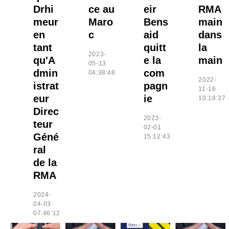
Drhi
ce au
eir
RMA
meur
Maro
Bens
main
en
c
aid
dans
tant
quitt
la
2023-
qu'A
e la
main
05-13
dmin
com
04:38:48
2022-
istrat
pagn
11-16
eur
ie
10:18:37
Direc
2023-
teur
02-01
Géné
15:12:43
ral
de la
RMA
2024-
04-03
07:46:12