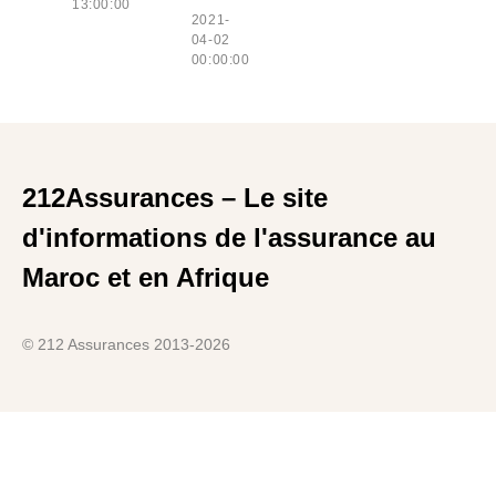
13:00:00
2021-
04-02
00:00:00
212Assurances – Le site
d'informations de l'assurance au
Maroc et en Afrique
© 212 Assurances 2013-2026