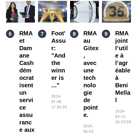
RMA
Foot'
RMA
RMA
et
Assu
au
joint
Dam
r:
Gitex
l’util
ane
"And
,
e à
Cash
the
avec
l’agr
dém
winn
une
éable
ocrat
er is
tech
à
isent
..."
nolo
Beni
un
gie
Mella
2024-
servi
de
l
07-06
ce
point
17:54:26
2024-
assu
e.
05-12
ranc
20:25:09
2024-
e aux
06-02