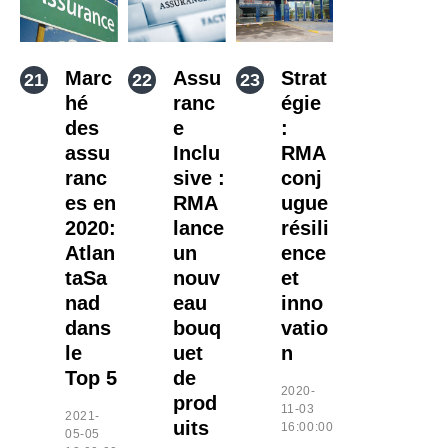
Marc
Assu
Strat
hé
ranc
égie
des
e
:
assu
Inclu
RMA
ranc
sive :
conj
es en
RMA
ugue
2020:
lance
résili
Atlan
un
ence
taSa
nouv
et
nad
eau
inno
dans
bouq
vatio
le
uet
n
Top 5
de
2020-
prod
11-03
2021-
uits
16:00:00
05-05