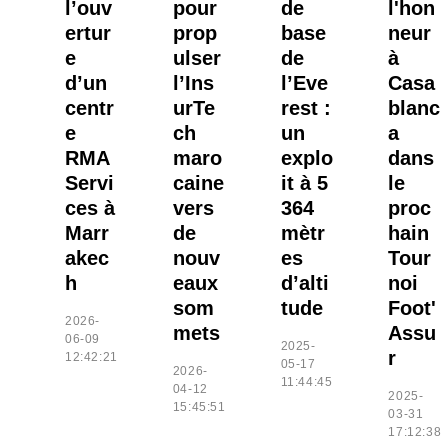
l’ouv
pour
de
l'hon
ertur
prop
base
neur
e
ulser
de
à
d’un
l’Ins
l’Eve
Casa
centr
urTe
rest :
blanc
e
ch
un
a
RMA
maro
explo
dans
Servi
caine
it à 5
le
ces à
vers
364
proc
Marr
de
mètr
hain
akec
nouv
es
Tour
h
eaux
d’alti
noi
som
tude
Foot'
2026-
mets
Assu
06-09
2025-
r
12:42:21
05-17
2026-
11:44:45
04-12
2025-
15:45:51
03-31
17:12:38