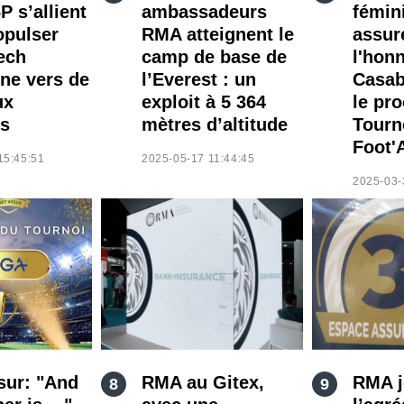
P s’allient
ambassadeurs
fémin
opulser
RMA atteignent le
assur
Tech
camp de base de
l'hon
ne vers de
l’Everest : un
Casab
ux
exploit à 5 364
le pr
s
mètres d’altitude
Tourn
Foot'
15:45:51
2025-05-17 11:44:45
2025-03-
sur: "And
RMA au Gitex,
RMA jo