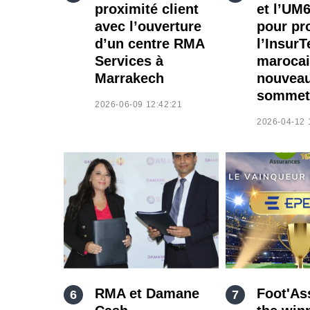
proximité client
et l’UM6
avec l’ouverture
pour pr
d’un centre RMA
l’Insur
Services à
marocai
Marrakech
nouvea
sommet
2026-06-09 12:42:21
2026-04-12 
RMA et Damane
Foot'As