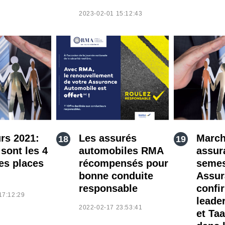
2023-02-01 15:12:43
rs 2021:
Les assurés
March
sont les 4
automobiles RMA
assur
es places
récompensés pour
semes
bonne conduite
Assur
responsable
confi
17:12:29
leade
2022-02-17 23:53:41
et Ta