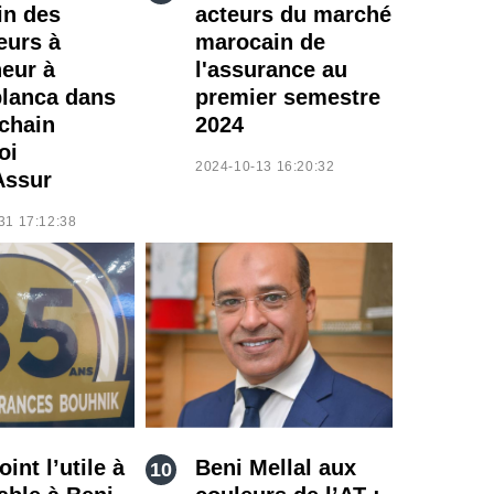
in des
acteurs du marché
eurs à
marocain de
neur à
l'assurance au
lanca dans
premier semestre
ochain
2024
oi
2024-10-13 16:20:32
Assur
31 17:12:38
int l’utile à
Beni Mellal aux