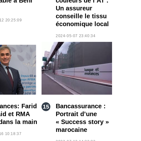
able à Beni
couleurs de l’AT :
Un assureur
conseille le tissu
12 20:25:09
économique local
2024-05-07 23:40:34
ances: Farid
Bancassurance :
id et RMA
Portrait d’une
dans la main
« Success story »
marocaine
16 10:18:37