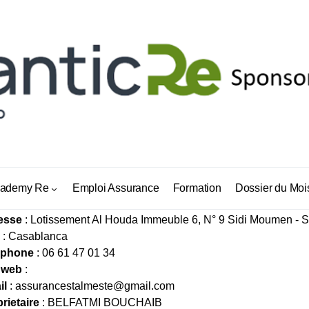
SURANCES TALMESTE
ademy Re
Emploi Assurance
Formation
Dossier du Moi
esse
: Lotissement Al Houda Immeuble 6, N° 9 Sidi Moumen - 
: Casablanca
éphone
: 06 61 47 01 34
 web
:
il
:
assurancestalmeste@gmail.com
rietaire
: BELFATMI BOUCHAIB