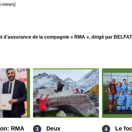
t-views]
assurance de la compagnie « RMA », dirigé par BELFATM
ion: RMA
Deux
Le foo