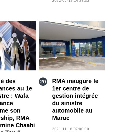
2022-07-12 14:23:32
é des
RMA inaugure le
ances au 1e
1er centre de
tre : Wafa
gestion intégrée
ance
du sinistre
rme son
automobile au
rship, RMA
Maroc
amine Chaabi
2021-11-18 07:00:00