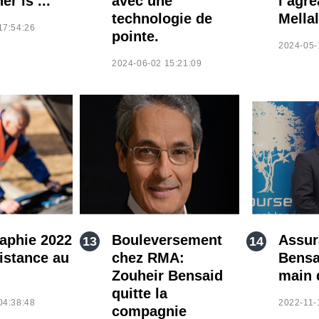
er is ..."
avec une
l’agré
technologie de
Mellal
17:54:26
pointe.
2024-05-
2024-06-02 15:21:09
aphie 2022
Bouleversement
Assur
sistance au
chez RMA:
Bensa
Zouheir Bensaid
main 
quitte la
04:38:48
2022-11-
compagnie