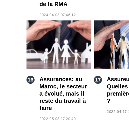
de la RMA
2024-04-03 07:46:12
Assurances: au
Assureu
Maroc, le secteur
Quelles 
a évolué, mais il
premièr
reste du travail à
?
faire
2022-04-17 
2022-05-03 17:20:40