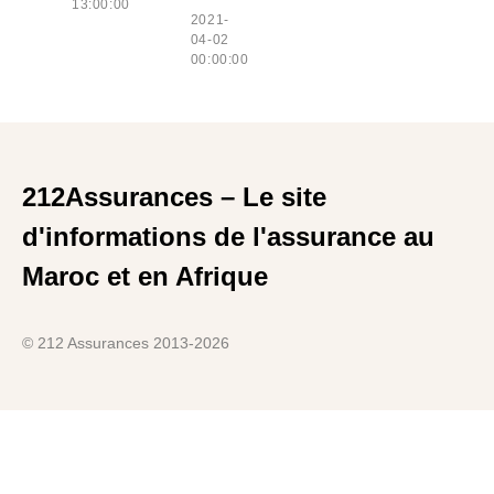
13:00:00
2021-
04-02
00:00:00
212Assurances – Le site
d'informations de l'assurance au
Maroc et en Afrique
© 212 Assurances 2013-2026