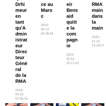
Drhi
ce au
eir
RMA
meur
Maro
Bens
main
en
c
aid
dans
tant
quitt
la
2023-
qu'A
e la
main
05-13
dmin
com
04:38:48
2022-
istrat
pagn
11-16
eur
ie
10:18:37
Direc
2023-
teur
02-01
Géné
15:12:43
ral
de la
RMA
2024-
04-03
07:46:12