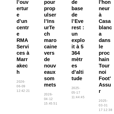
l’ouv
pour
de
l'hon
ertur
prop
base
neur
e
ulser
de
à
d’un
l’Ins
l’Eve
Casa
centr
urTe
rest :
blanc
e
ch
un
a
RMA
maro
explo
dans
Servi
caine
it à 5
le
ces à
vers
364
proc
Marr
de
mètr
hain
akec
nouv
es
Tour
h
eaux
d’alti
noi
som
tude
Foot'
2026-
mets
Assu
06-09
2025-
r
12:42:21
05-17
2026-
11:44:45
04-12
2025-
15:45:51
03-31
17:12:38