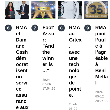
RMA
Foot'
RMA
RMA
et
Assu
au
joint
Dam
r:
Gitex
l’util
ane
"And
,
e à
Cash
the
avec
l’agr
dém
winn
une
éable
ocrat
er is
tech
à
isent
..."
nolo
Beni
un
gie
Mella
2024-
servi
de
l
07-06
ce
point
17:54:26
2024-
assu
e.
05-12
ranc
20:25:09
2024-
e aux
06-02