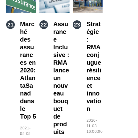
Marc
Assu
Strat
hé
ranc
égie
des
e
:
assu
Inclu
RMA
ranc
sive :
conj
es en
RMA
ugue
2020:
lance
résili
Atlan
un
ence
taSa
nouv
et
nad
eau
inno
dans
bouq
vatio
le
uet
n
Top 5
de
2020-
prod
11-03
2021-
uits
16:00:00
05-05