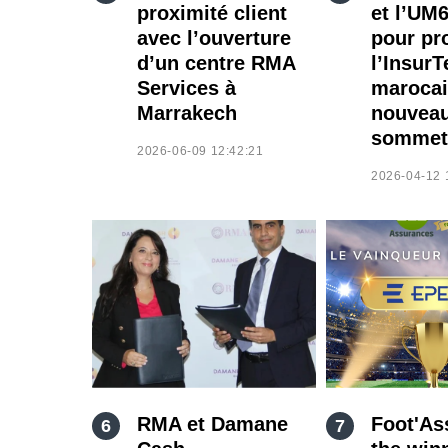
proximité client
et l’UM6
avec l’ouverture
pour pr
d’un centre RMA
l’Insur
Services à
marocai
Marrakech
nouvea
sommet
2026-06-09 12:42:21
2026-04-12 
RMA et Damane
Foot'As