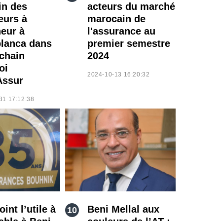
in des
acteurs du marché
eurs à
marocain de
neur à
l'assurance au
lanca dans
premier semestre
ochain
2024
oi
2024-10-13 16:20:32
Assur
31 17:12:38
int l’utile à
Beni Mellal aux