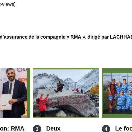
t-views]
ssurance de la compagnie « RMA », dirigé par LACHHAB
ion: RMA
Deux
Le foo