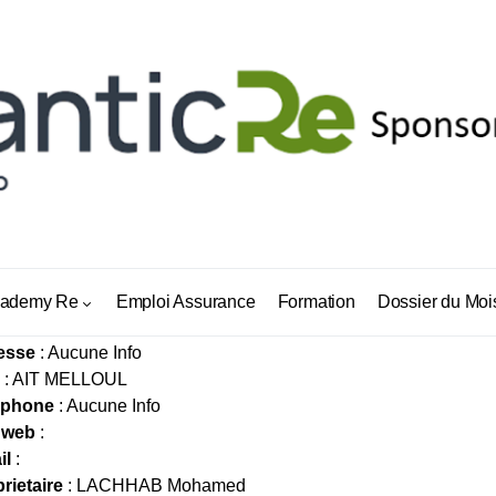
REAS ASSURANCES
ademy Re
Emploi Assurance
Formation
Dossier du Moi
esse
: Aucune Info
: AIT MELLOUL
éphone
: Aucune Info
 web
:
il
:
rietaire
: LACHHAB Mohamed