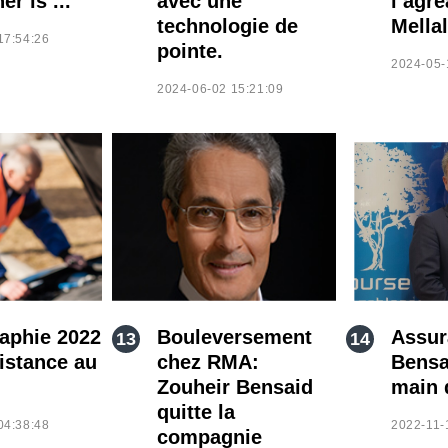
er is ..."
avec une
l’agré
technologie de
Mellal
17:54:26
pointe.
2024-05-
2024-06-02 15:21:09
aphie 2022
Bouleversement
Assur
sistance au
chez RMA:
Bensa
Zouheir Bensaid
main 
quitte la
04:38:48
2022-11-
compagnie