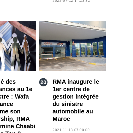
2022-07-12 14:23:32
é des
RMA inaugure le
ances au 1e
1er centre de
tre : Wafa
gestion intégrée
ance
du sinistre
rme son
automobile au
rship, RMA
Maroc
amine Chaabi
2021-11-18 07:00:00