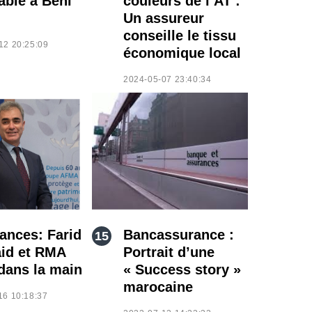
able à Beni
couleurs de l’AT :
Un assureur
conseille le tissu
12 20:25:09
économique local
2024-05-07 23:40:34
ances: Farid
Bancassurance :
id et RMA
Portrait d’une
dans la main
« Success story »
marocaine
16 10:18:37