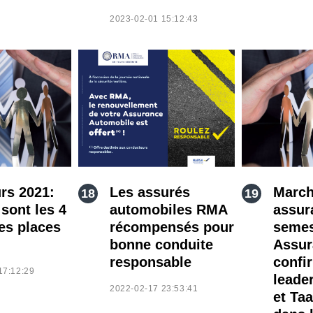
2023-02-01 15:12:43
rs 2021:
Les assurés
March
sont les 4
automobiles RMA
assur
es places
récompensés pour
semes
bonne conduite
Assur
responsable
confi
17:12:29
leade
2022-02-17 23:53:41
et Ta