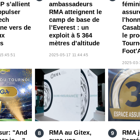
P s’allient
ambassadeurs
fémin
opulser
RMA atteignent le
assur
Tech
camp de base de
l'hon
ne vers de
l’Everest : un
Casab
ux
exploit à 5 364
le pr
s
mètres d’altitude
Tourn
Foot'
15:45:51
2025-05-17 11:44:45
2025-03-
sur: "And
RMA au Gitex,
RMA jo