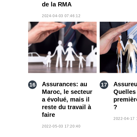
de la RMA
2024-04-03 07:46:12
Assurances: au
Assureu
Maroc, le secteur
Quelles 
a évolué, mais il
premièr
reste du travail à
?
faire
2022-04-17 
2022-05-03 17:20:40