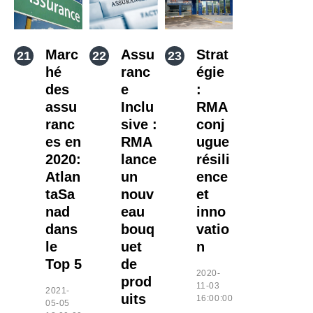
Marc
Assu
Strat
hé
ranc
égie
des
e
:
assu
Inclu
RMA
ranc
sive :
conj
es en
RMA
ugue
2020:
lance
résili
Atlan
un
ence
taSa
nouv
et
nad
eau
inno
dans
bouq
vatio
le
uet
n
Top 5
de
2020-
prod
11-03
2021-
uits
16:00:00
05-05