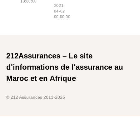
13:00:00
2021-
04-02
00:00:00
212Assurances – Le site
d'informations de l'assurance au
Maroc et en Afrique
© 212 Assurances 2013-2026