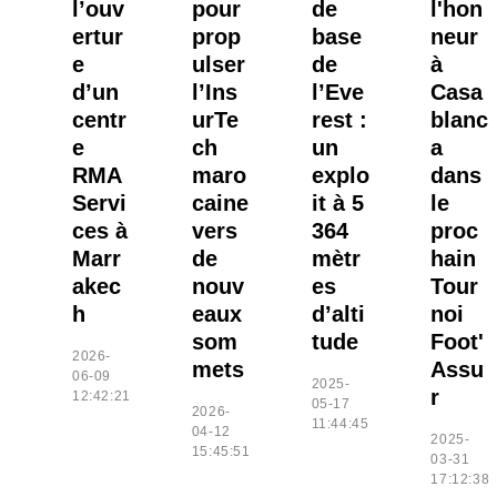
l’ouv
pour
de
l'hon
ertur
prop
base
neur
e
ulser
de
à
d’un
l’Ins
l’Eve
Casa
centr
urTe
rest :
blanc
e
ch
un
a
RMA
maro
explo
dans
Servi
caine
it à 5
le
ces à
vers
364
proc
Marr
de
mètr
hain
akec
nouv
es
Tour
h
eaux
d’alti
noi
som
tude
Foot'
2026-
mets
Assu
06-09
2025-
r
12:42:21
05-17
2026-
11:44:45
04-12
2025-
15:45:51
03-31
17:12:38