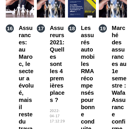
Assu
Assu
Les
Marc
ranc
reurs
assu
hé
es:
2021:
rés
des
au
Quell
auto
assu
Maro
es
mobi
ranc
c, le
sont
les
es au
secte
les 4
RMA
1e
ur a
prem
réco
seme
évolu
ières
mpe
stre :
é,
place
nsés
Wafa
mais
s ?
pour
Assu
il
bonn
ranc
2022-
reste
e
e
04-17
du
cond
confi
17:12:29
trava
uite
rme