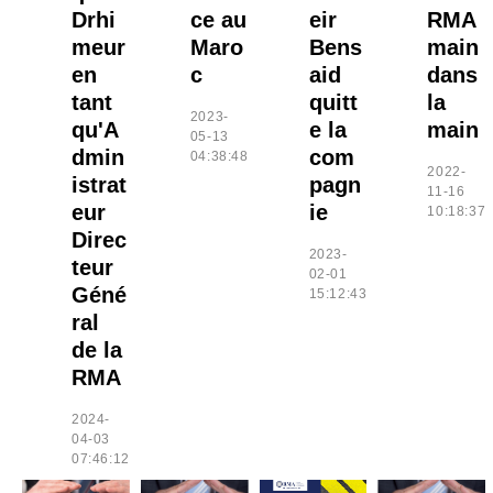
Drhi
ce au
eir
RMA
meur
Maro
Bens
main
en
c
aid
dans
tant
quitt
la
2023-
qu'A
e la
main
05-13
dmin
com
04:38:48
2022-
istrat
pagn
11-16
eur
ie
10:18:37
Direc
2023-
teur
02-01
Géné
15:12:43
ral
de la
RMA
2024-
04-03
07:46:12