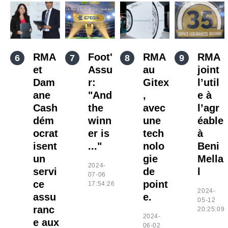
RMA
Foot'
RMA
RMA
et
Assu
au
joint
Dam
r:
Gitex
l’util
ane
"And
,
e à
Cash
the
avec
l’agr
dém
winn
une
éable
ocrat
er is
tech
à
isent
..."
nolo
Beni
un
gie
Mella
2024-
servi
de
l
07-06
ce
point
17:54:26
2024-
assu
e.
05-12
ranc
20:25:09
2024-
e aux
06-02